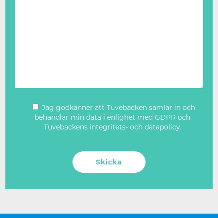
Jag godkänner att Tuvebacken samlar in och
behandlar min data i enlighet med GDPR och
Tuvebackens integritets- och datapolicy.