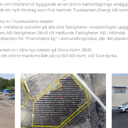
 om tillstånd till byggande av en större batterilagrings anläggn
de ett nytt företag som fick namnet Tuvebacken Energi AB som 
ta in i Tuvebackens lokaler.
nstallerat solceller på alla sina fastigheter. Investeringen uppgå
en AB fastigheten 38:43 till Hedlunds Fastigheter AB i Mölndal.
ebacken för "Framtidens by" i Asmundtrop/Säve, där det planera
cken in i våra nya lokaler på Stora Holm 38:81.
 ett större markområde på ca 150 000 kvm, vid Tuve kyrka.