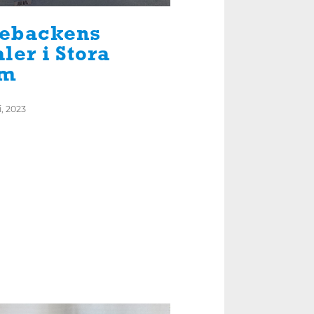
ebackens
ler i Stora
lm
i, 2023