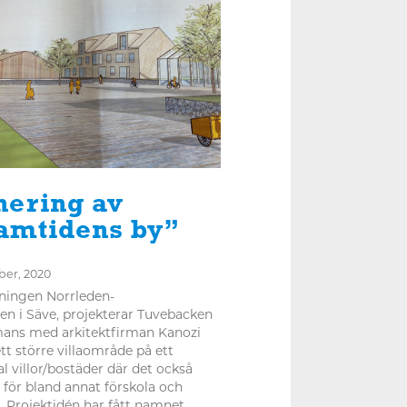
nering av
amtidens by”
ber, 2020
sningen Norrleden-
n i Säve, projekterar Tuvebacken
mans med arkitektfirman Kanozi
ett större villaområde på ett
l villor/bostäder där det också
 för bland annat förskola och
. Projektidén har fått namnet