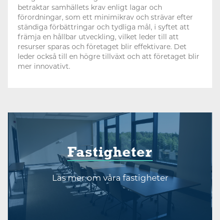
betraktar samhällets krav enligt lagar och
förordningar, som ett minimikrav och strävar efter
ständiga förbättringar och tydliga mål, i syftet att
främja en hållbar utveckling, vilket leder till att
resurser sparas och företaget blir effektivare. Det
leder också till en högre tillväxt och att företaget blir
mer innovativt.
Fastigheter
Läs mer om våra fastigheter