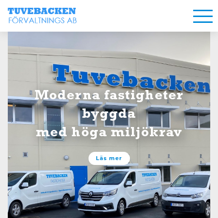
Moderna fastigheter
byggda
med höga miljökrav
Läs mer